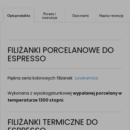
Porady i
Opis produktu
Opis marki
Napisz recenzję
instrukcje
FILIŻANKI PORCELANOWE DO
ESPRESSO
Piękna seria kolorowych filiżanek
Loveramics
Wykonana z wysokogatunkowej
wypalanej porcelany w
temperaturze 1300 stopni
.
FILIŻANKI TERMICZNE DO