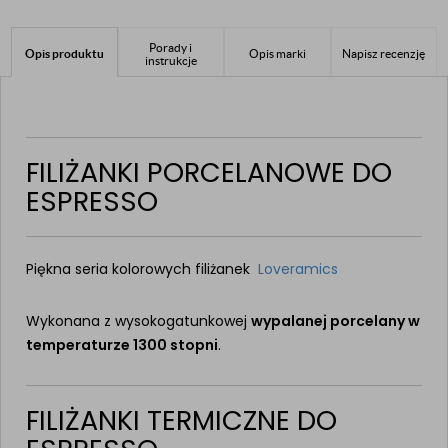
Porady i
Opis produktu
Opis marki
Napisz recenzję
instrukcje
FILIŻANKI PORCELANOWE DO
ESPRESSO
Piękna seria kolorowych filiżanek
Loveramics
Wykonana z wysokogatunkowej
wypalanej porcelany w
temperaturze 1300 stopni
.
FILIŻANKI TERMICZNE DO