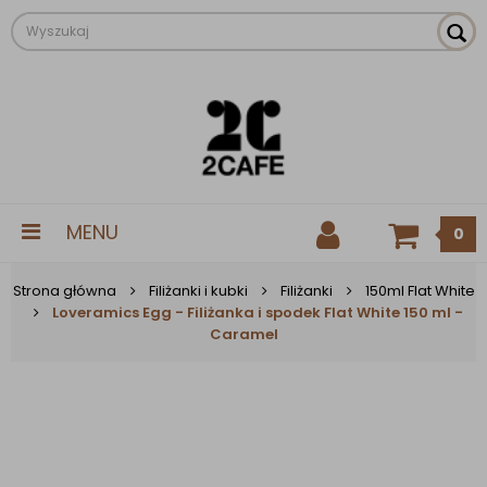
MENU
0
Strona główna
Filiżanki i kubki
Filiżanki
150ml Flat White
Loveramics Egg - Filiżanka i spodek Flat White 150 ml -
Caramel