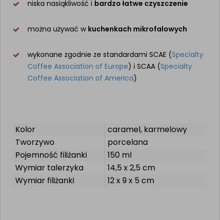
niska nasiąkliwość i
bardzo łatwe czyszczenie
można używać w
kuchenkach mikrofalowych
wykonane zgodnie ze standardami SCAE (
Specialty
Coffee Association of Europe
) i SCAA (
Specialty
Coffee Association of America
)
Kolor
caramel, karmelowy
Tworzywo
porcelana
Pojemność filiżanki
150 ml
Wymiar talerzyka
14,5 x 2,5 cm
Wymiar filiżanki
12 x 9 x 5 cm