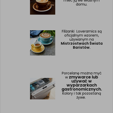
mieć ją we własnym
domu.
Filiżanki Loveramics są
oficjalnym wzorem,
używanym na
Mistrzostwach Świata
Baristów.
Porcelanę można myć
zmywarce lub
w
używać w
wyparzarkach
gastronomicznych.
Kolory i tak pozostaną
żywe.