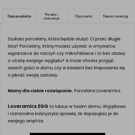
Porady i
Opis produktu
Opis marki
Napisz recenzję
instrukcje
Szukasz porcelany, która będzie służyć Ci przez długie
lata? Porcelany, którą możesz używać w zmywarce,
wyparzarce do naczyń czy mikrofalówce i to bez obawy
o utratę swojego wyglądu? A może chcesz przyjąć
swoich gości w domu czy w kawiarni bez krepowania się
o jakość swojej zastawy.
Mamy dla ciebie rozwiązanie.
Porcelana Loveramics
Loveramics EGG
to luksus w twoim domu. Wyjątkowa
i różnorodna kolorystyka sprawia, że dopasujesz je do
swojego wnętrza.