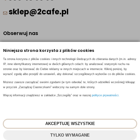
sklep@2cafe.pl
Obserwuj nas
Facebook
Niniejsza strona korzysta z plików cookies
Pinterest
Ta strona korzysta z plików cookies i innych technologii śledzących do zbierania danych (m.in. adresy
Instagram
IP, inne identyfikatory internetowe) w dwóch głównych celach: by analizować statystyki ruchu na
stronie oraz by kierować do Ciebie reklamy w innych miejscach w internecie. Kliknij poniżej, by
wyrazić zgodę albo przejdź do ustawień, aby dokonać szczegółowych wyborów co do plików cookies.
Możesz zawsze zarządzać swoimi zgodami (w tym odwołać te, których udzieliłeś wcześniej) klikając
w przycisk „Zarządzaj Ciasteczkami” widoczny na samym dole strony.
INFORMACJE KONTAKTOWE
Więcej informacji znajdziesz w zakładce „Szczegóły” oraz w naszej
polityce prywatności.
AKCEPTUJĘ WSZYSTKIE
© 2018
2CAFE
- Fresh Roasted Coffee
TYLKO WYMAGANE
Projekt i oprogramowanie sklepu:
ebexo