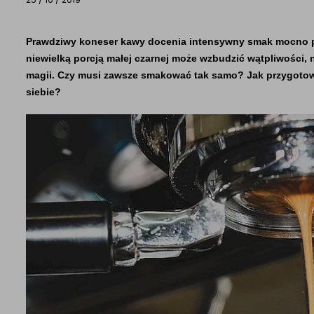
Prawdziwy koneser kawy docenia intensywny smak mocno pal
niewielką porcją małej czarnej może wzbudzić wątpliwości, n
magii. Czy musi zawsze smakować tak samo? Jak przygotować
siebie?