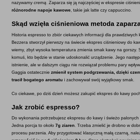
nazywamy 
cremą
. Zaparza się ją najczęściej w ekspresie ciśnie
różnorodne napoje kawowe
, takie jak latte czy cappuccino.
Skąd wzięła ciśnieniowa metoda zaparz
Historia espresso to zbiór ciekawych informacji dla prawdziwyc
Bezzera stworzył pierwszy na świecie ekspres ciśnieniowy do kaw
wiemy, zbyt wysoka temperatura zmienia smak kawy na gorszy. S
komuś, kto będzie w stanie udoskonalić urządzenie. Jego następca
istnienie, ale w dalszym ciągu nie rozwiązał problemu pary wpływ
Gaggia ostatecznie
 zmienił system podgrzewania, dzięki czem
tracił bogatego aromatu
 i zachowywał swój wyjątkowy smak.
Co ciekawe, po dziś dzień możesz zakupić ekspres do kawy po
Jak zrobić espresso?
Do wykonania potrzebujesz ekspresu do kawy i świeżo palonych z
Jedna porcja to około 
7g ziaren
. Trzeba zmielić je drobno w d
procesu parzenia. Aby przygotować klasyczną małą czarną, nale