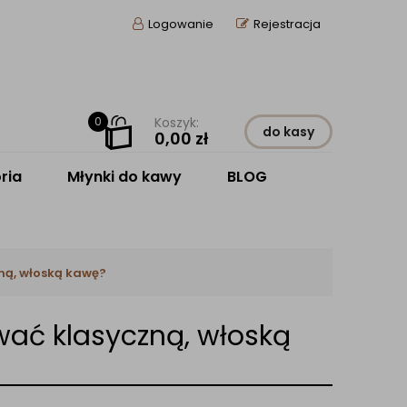
Logowanie
Rejestracja
0
Koszyk:
do kasy
0,00
zł
ria
Młynki do kawy
BLOG
ną, włoską kawę?
wać klasyczną, włoską