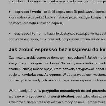
marochino. Do większości trzeba użyć w odpowiednich proporcj
●    
espresso i woda
 - to dość częsty sposób podawania espress
którą należy przepłukać kubki smakowe przed każdym kolejnym 
najwięcej aromatu z takiego naparu,
●    
espresso i tonic
 - ta kawa to doskonałe rozwiązanie na upal
podwójne espresso, tonic oraz lód, opcjonalnie można też do niej
Jak zrobić espresso bez ekspresu do k
Czy można zrobić espresso domowymi sposobami? Jakich metod u
klasycznego z ekspresu do kawy? Nie każdy może sobie pozwolić
czarnej. Istnieją tańsze opcje, które pozwolą przygotować napar
opcje to 
kawiarka oraz Aeropress
. W obu przypadkach wystarczy
odmierzyć ilość wody potrzebną do zaparzenia espresso. Oczywi
Warto pamiętać, że 
w przypadku manualnych metod parzenia
wprawy w przygotowaniu wersji idealnej
. Jeśli zdecydujesz s
zmielonych ziaren oraz ustawieniach mocy palnika. Temperatura 