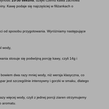
wynosić 
25-30 sekund
, dzięki czemu kawa zachowa 
ny. Kawę podaje się najczęściej w filiżankach o 
ości od sposobu przygotowania. Wyróżniamy następujące 
ml wody,
ania stosuje się podwójną porcję kawy, czyli 14g i 
 bowiem dwa razy mniej wody, niż wersja klasyczna, co 
apar jest szczególnie intensywny i gorzki w smaku, dlatego 
azy więcej wody, czyli z jednej porcji ziaren otrzymujemy 
go aromatu.