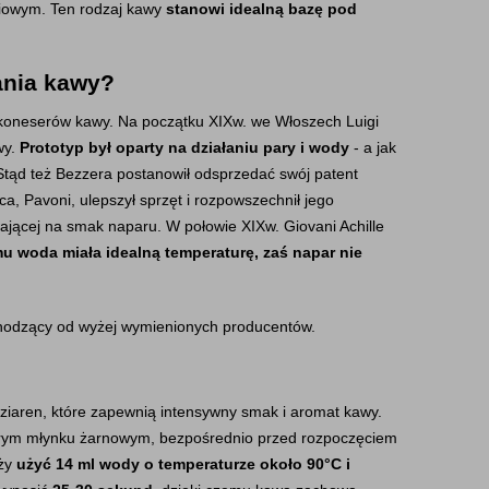
niowym. Ten rodzaj kawy 
stanowi idealną bazę pod 
ania kawy?
h koneserów kawy. Na początku XIXw. we Włoszech Luigi 
y. 
Prototyp był oparty na działaniu pary i wody
 - a jak 
tąd też Bezzera postanowił odsprzedać swój patent 
, Pavoni, ulepszył sprzęt i rozpowszechnił jego 
ającej na smak naparu. W połowie XIXw. Giovani Achille 
u woda miała idealną temperaturę, zaś napar nie 
chodzący od wyżej wymienionych producentów.
iaren, które zapewnią intensywny smak i aromat kawy. 
obrym młynku żarnowym, bezpośrednio przed rozpoczęciem 
ży 
użyć 14 ml wody o temperaturze około 90°C i 