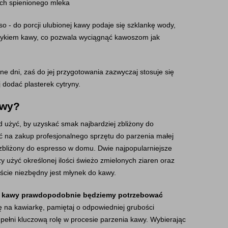
ach spienionego mleka
o - do porcji ulubionej kawy podaje się szklankę wody, 
łykiem kawy, co pozwala wyciągnąć kawoszom jak 
ne dni, zaś do jej przygotowania zazwyczaj stosuje się 
 dodać plasterek cytryny.
awy?
żyć, by uzyskać smak najbardziej zbliżony do 
 na zakup profesjonalnego sprzętu do parzenia małej 
 zbliżony do espresso w domu. Dwie najpopularniejsze 
 użyć określonej ilości świeżo zmielonych ziaren oraz 
ście niezbędny jest młynek do kawy.
 kawy prawdopodobnie będziemy potrzebować 
ię na kawiarkę, pamiętaj o odpowiedniej grubości 
pełni kluczową rolę w procesie parzenia kawy. Wybierając 