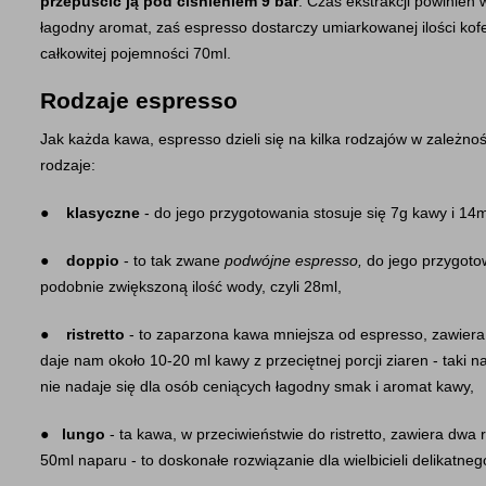
przepuścić ją pod ciśnieniem 9 bar
. Czas ekstrakcji powinien 
łagodny aromat, zaś espresso dostarczy umiarkowanej ilości kofei
całkowitej pojemności 70ml.
Rodzaje espresso
Jak każda kawa, espresso dzieli się na kilka rodzajów w zależn
rodzaje:
●    
klasyczne
 - do jego przygotowania stosuje się 7g kawy i 14
●    
doppio
 - to tak zwane 
podwójne espresso, 
do jego przygotow
podobnie zwiększoną ilość wody, czyli 28ml,
●    
ristretto
 - to zaparzona kawa mniejsza od espresso, zawiera
daje nam około 10-20 ml kawy z przeciętnej porcji ziaren - taki n
nie nadaje się dla osób ceniących łagodny smak i aromat kawy,
●   
lungo
 - ta kawa, w przeciwieństwie do ristretto, zawiera dwa r
50ml naparu - to doskonałe rozwiązanie dla wielbicieli delikatne