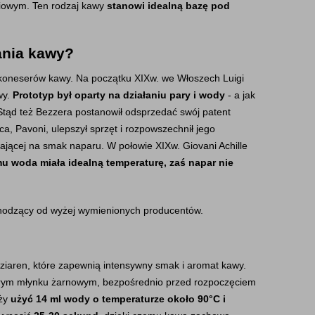
niowym. Ten rodzaj kawy 
stanowi idealną bazę pod 
ania kawy?
h koneserów kawy. Na początku XIXw. we Włoszech Luigi 
y. 
Prototyp był oparty na działaniu pary i wody
 - a jak 
tąd też Bezzera postanowił odsprzedać swój patent 
, Pavoni, ulepszył sprzęt i rozpowszechnił jego 
ającej na smak naparu. W połowie XIXw. Giovani Achille 
u woda miała idealną temperaturę, zaś napar nie 
chodzący od wyżej wymienionych producentów.
iaren, które zapewnią intensywny smak i aromat kawy. 
obrym młynku żarnowym, bezpośrednio przed rozpoczęciem 
ży 
użyć 14 ml wody o temperaturze około 90°C i 