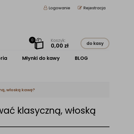
Logowanie
Rejestracja
0
Koszyk:
do kasy
0,00
zł
ria
Młynki do kawy
BLOG
ną, włoską kawę?
wać klasyczną, włoską