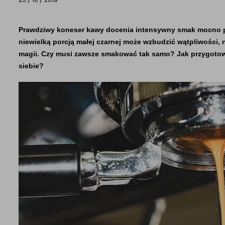
Prawdziwy koneser kawy docenia intensywny smak mocno pal
niewielką porcją małej czarnej może wzbudzić wątpliwości, n
magii. Czy musi zawsze smakować tak samo? Jak przygotować
siebie?