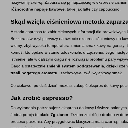
nazywamy 
cremą
. Zaparza się ją najczęściej w ekspresie ciśnie
różnorodne napoje kawowe
, takie jak latte czy cappuccino.
Skąd wzięła ciśnieniowa metoda zaparz
Historia espresso to zbiór ciekawych informacji dla prawdziwyc
Bezzera stworzył pierwszy na świecie ekspres ciśnieniowy do kaw
wiemy, zbyt wysoka temperatura zmienia smak kawy na gorszy. S
komuś, kto będzie w stanie udoskonalić urządzenie. Jego następca
istnienie, ale w dalszym ciągu nie rozwiązał problemu pary wpływ
Gaggia ostatecznie
 zmienił system podgrzewania, dzięki czem
tracił bogatego aromatu
 i zachowywał swój wyjątkowy smak.
Co ciekawe, po dziś dzień możesz zakupić ekspres do kawy po
Jak zrobić espresso?
Do wykonania potrzebujesz ekspresu do kawy i świeżo palonych z
Jedna porcja to około 
7g ziaren
. Trzeba zmielić je drobno w d
procesu parzenia. Aby przygotować klasyczną małą czarną, nale