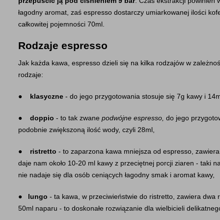
przepuścić ją pod ciśnieniem 9 bar
. Czas ekstrakcji powinien 
łagodny aromat, zaś espresso dostarczy umiarkowanej ilości kofei
całkowitej pojemności 70ml.
Rodzaje espresso
Jak każda kawa, espresso dzieli się na kilka rodzajów w zależn
rodzaje:
●    
klasyczne
 - do jego przygotowania stosuje się 7g kawy i 14
●    
doppio
 - to tak zwane 
podwójne espresso, 
do jego przygotow
podobnie zwiększoną ilość wody, czyli 28ml,
●    
ristretto
 - to zaparzona kawa mniejsza od espresso, zawiera
daje nam około 10-20 ml kawy z przeciętnej porcji ziaren - taki n
nie nadaje się dla osób ceniących łagodny smak i aromat kawy,
●   
lungo
 - ta kawa, w przeciwieństwie do ristretto, zawiera dwa r
50ml naparu - to doskonałe rozwiązanie dla wielbicieli delikatne