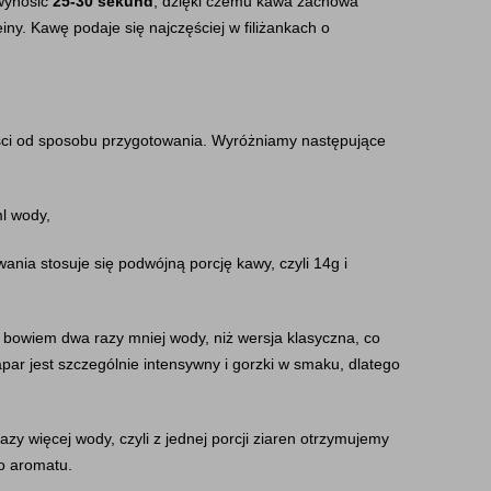
wynosić 
25-30 sekund
, dzięki czemu kawa zachowa 
ny. Kawę podaje się najczęściej w filiżankach o 
ości od sposobu przygotowania. Wyróżniamy następujące 
ml wody,
ania stosuje się podwójną porcję kawy, czyli 14g i 
 bowiem dwa razy mniej wody, niż wersja klasyczna, co 
apar jest szczególnie intensywny i gorzki w smaku, dlatego 
azy więcej wody, czyli z jednej porcji ziaren otrzymujemy 
go aromatu.