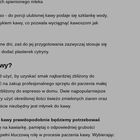
ach spienionego mleka
o - do porcji ulubionej kawy podaje się szklankę wody, 
łykiem kawy, co pozwala wyciągnąć kawoszom jak 
ne dni, zaś do jej przygotowania zazwyczaj stosuje się 
 dodać plasterek cytryny.
awy?
żyć, by uzyskać smak najbardziej zbliżony do 
 na zakup profesjonalnego sprzętu do parzenia małej 
 zbliżony do espresso w domu. Dwie najpopularniejsze 
 użyć określonej ilości świeżo zmielonych ziaren oraz 
ście niezbędny jest młynek do kawy.
 kawy prawdopodobnie będziemy potrzebować 
ię na kawiarkę, pamiętaj o odpowiedniej grubości 
pełni kluczową rolę w procesie parzenia kawy. Wybierając 