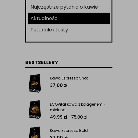
Najczęstrze pytania o kawie
Aktualności
Tutoriale i testy
BESTSELLERY
Kawa Espresso Shot
37,00
zł
ECOVital kawa z kolagenem -
mielona
49,99
zł
75,00
zł
Kawa Espresso Bold
37,00
zł